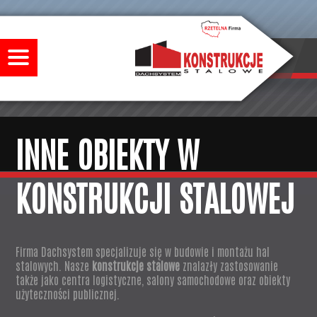
INNE OBIEKTY W
KONSTRUKCJI STALOWEJ
Firma Dachsystem specjalizuje się w budowie i montażu hal
stalowych. Nasze
konstrukcje stalowe
znalazły zastosowanie
także jako centra logistyczne, salony samochodowe oraz obiekty
użyteczności publicznej.