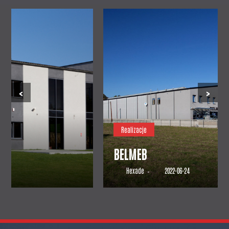
‹
›
Realizacje
BELMEB
Hexade
2022-06-24
–