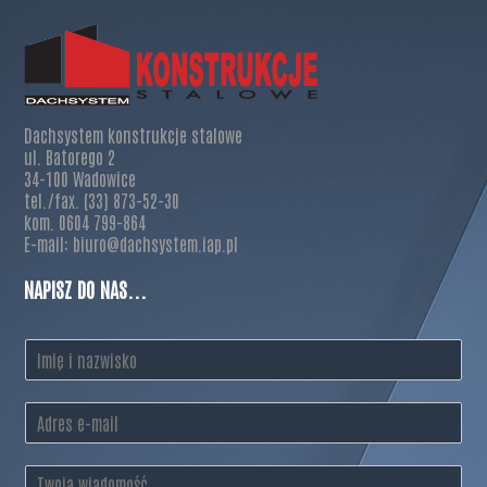
Dachsystem konstrukcje stalowe
ul. Batorego 2
34-100 Wadowice
tel./fax. (33) 873-52-30
kom. 0604 799-864
E-mail: biuro@dachsystem.iap.pl
NAPISZ DO NAS...
I
m
i
E
ę
m
i
a
n
T
i
a