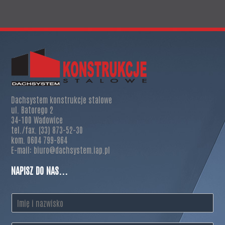
Dachsystem konstrukcje stalowe
ul. Batorego 2
34-100 Wadowice
tel./fax. (33) 873-52-30
kom. 0604 799-864
E-mail: biuro@dachsystem.iap.pl
NAPISZ DO NAS...
I
m
i