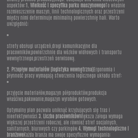
aspektów:
1. Wielkość i specyfika parku maszynowego
To właśnie
rozmieszczenie maszyn, linii technologicznych oraz przestrzeni
między nimi determinuje minimalną powierzchnię hali. Warto
uwzględnić:
strefy obsługi urządzeń,drogi komunikacyjne dla
pracowników,powierzchnie dla wózków widłowych i transportu
wewnętrznego,przestrzeń serwisową.
2. Przepływ materiałów (logistyka wewnętrzna)
Ergonomia i
płynność pracy wymagają stworzenia logicznego układu stref:
przyjęcie materiałów,magazyn półproduktów,produkcja
właściwa,pakowanie,magazyn wyrobów gotowych.
Optymalny plan pozwala uniknąć krzyżujących się tras i
nieefektywności.
3. Liczba pracowników
Większa załoga wymaga
większej przestrzeni roboczej, ale również stref socjalnych,
sanitarnych, biurowych czy parkingów.
4. Wymogi technologiczne i
branżowe
Każda branża ma swoje specyficzne wymagania: