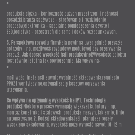
produkcja ciężka – konieczność dużych przestrzeni i nośności
posadzki,branża spożywcza – strefowanie i rozdzielenie
procesów,elektronika – specjalne pomieszczenia czyste i
ESD,logistyka – przestrzeń dla ramp i doków rozładunkowych.
5. Perspektywa rozwoju firmy
Hala powinna uwzględniać przyszłe
potrzeby – np. możliwość rozbudowy modułowej bez przerywania
pracy.
2. Jak dobrać wysokość hali produkcyjnej?
Wysokość obiektu
jest równie istotna jak powierzchnia. Ma wpływ na:
możliwości instalacji suwnic,wydajność składowania,regulacje
PPOŻ i wentylacyjne,optymalizację kosztów ogrzewania i
utrzymania.
Co wpływa na optymalną wysokość hali?1. Technologia
produkcji
Niektóre procesy wymagają większej kubatury – np.
montaż konstrukcji stalowych, produkcja maszyn, lakiernie, linie
automatyczne.
2. Rodzaj składowania
Jeśli planujesz regały
wysokiego składowania, wysokość może wynosić nawet 10–12 m.