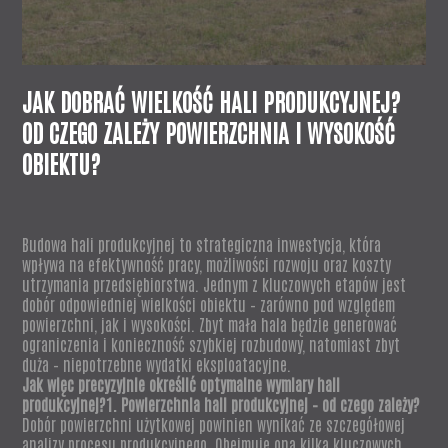
JAK DOBRAĆ WIELKOŚĆ HALI PRODUKCYJNEJ?
OD CZEGO ZALEŻY POWIERZCHNIA I WYSOKOŚĆ
OBIEKTU?
Budowa hali produkcyjnej to strategiczna inwestycja, która
wpływa na efektywność pracy, możliwości rozwoju oraz koszty
utrzymania przedsiębiorstwa. Jednym z kluczowych etapów jest
dobór odpowiedniej wielkości obiektu – zarówno pod względem
powierzchni, jak i wysokości. Zbyt mała hala będzie generować
ograniczenia i konieczność szybkiej rozbudowy, natomiast zbyt
duża – niepotrzebne wydatki eksploatacyjne.
Jak więc precyzyjnie określić optymalne wymiary hali
produkcyjnej?1. Powierzchnia hali produkcyjnej – od czego zależy?
Dobór powierzchni użytkowej powinien wynikać ze szczegółowej
analizy procesu produkcyjnego. Obejmuje ona kilka kluczowych