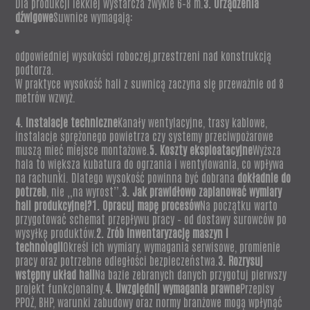
Dla produkcji lekkiej wystarcza zwykle 6–8 m.
3. Urządzenia
dźwigowe
Suwnice wymagają:
odpowiedniej wysokości roboczej,przestrzeni nad konstrukcją
podtorza.
W praktyce wysokość hali z suwnicą zaczyna się przeważnie od 8
metrów wzwyż.
4. Instalacje techniczne
Kanały wentylacyjne, trasy kablowe,
instalacje sprężonego powietrza czy systemy przeciwpożarowe
muszą mieć miejsce montażowe.
5. Koszty eksploatacyjne
Wyższa
hala to większa kubatura do ogrzania i wentylowania, co wpływa
na rachunki. Dlatego wysokość powinna być dobrana
dokładnie do
potrzeb
, nie „na wyrost”.
3. Jak prawidłowo zaplanować wymiary
hali produkcyjnej?1. Opracuj mapę procesów
Na początku warto
przygotować schemat przepływu pracy – od dostawy surowców po
wysyłkę produktów.
2. Zrób inwentaryzację maszyn i
technologii
Określ ich wymiary, wymagania serwisowe, promienie
pracy oraz potrzebne odległości bezpieczeństwa.
3. Rozrysuj
wstępny układ hali
Na bazie zebranych danych przygotuj pierwszy
projekt funkcjonalny.
4. Uwzględnij wymagania prawne
Przepisy
PPOŻ, BHP, warunki zabudowy oraz normy branżowe mogą wpłynąć