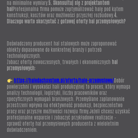
na minimalne wymiary.
5. Skonsultuj się z projektantem
hal
Profesjonalna firma pomoże zoptymalizować halę pod kątem
konstrukcji, kosztów oraz możliwości przyszłej rozbudowy.
4.
Dlaczego warto skorzystać z gotowej oferty hal przemysłowych?
Doświadczony producent hal stalowych może zaproponować
obiekty dopasowane do konkretnej branży i potrzeb
technologicznych.
Zobacz ofertę nowoczesnych, trwałych i ekonomicznych
hal
przemysłowych
:
https://haledachsystem.pl/oferta/hale-przemyslowe/
Dobór
powierzchni i wysokości hali produkcyjnej to proces, który wymaga
analizy technologii, logistyki, liczby pracowników oraz
specyficznych wymagań branżowych. Przemyślane zaplanowanie
przestrzeni wpływa na efektywność produkcji, bezpieczeństwo
pracy oraz przyszłe możliwości rozwoju firmy.Jeżeli chcesz uzyskać
profesjonalne wsparcie i zobaczyć przykładowe realizacje –
sprawdź ofertę hal przemysłowych producenta z wieloletnim
doświadczeniem.