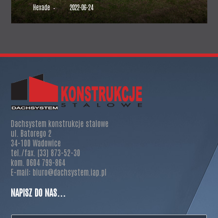
Hexade
2022-06-24
–
Dachsystem konstrukcje stalowe
ul. Batorego 2
34-100 Wadowice
tel./fax. (33) 873-52-30
kom. 0604 799-864
E-mail: biuro@dachsystem.iap.pl
NAPISZ DO NAS...