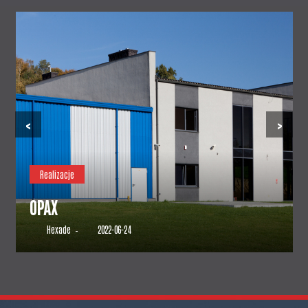
‹
›
Realizacje
BELMEB
4
Hexade
2022-06-24
–