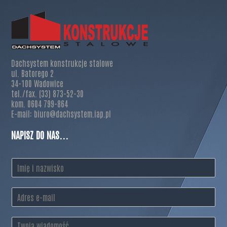
Dachsystem konstrukcje stalowe
ul. Batorego 2
34-100 Wadowice
tel./fax. (33) 873-52-30
kom. 0604 799-864
E-mail: biuro@dachsystem.iap.pl
NAPISZ DO NAS...
I
m
i
E
ę
m
i
a
n
T
i
a