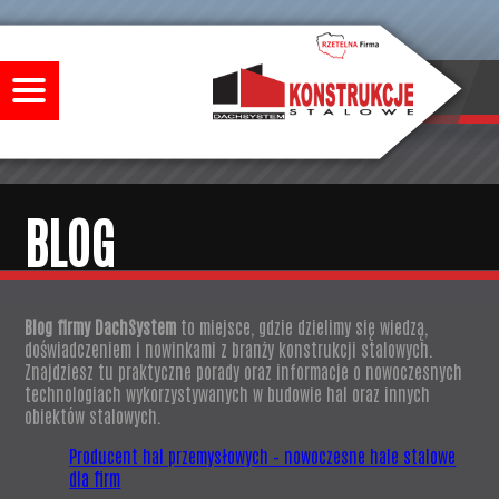
BLOG
Blog firmy DachSystem
to miejsce, gdzie dzielimy się wiedzą,
doświadczeniem i nowinkami z branży konstrukcji stalowych.
Znajdziesz tu praktyczne porady oraz informacje o nowoczesnych
technologiach wykorzystywanych w budowie hal oraz innych
obiektów stalowych.
Producent hal przemysłowych – nowoczesne hale stalowe
dla firm