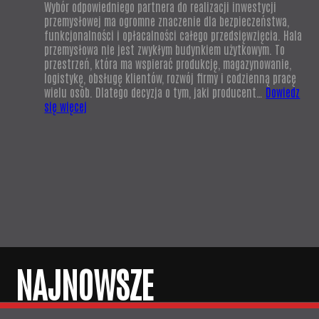
Wybór odpowiedniego partnera do realizacji inwestycji
przemysłowej ma ogromne znaczenie dla bezpieczeństwa,
funkcjonalności i opłacalności całego przedsięwzięcia. Hala
przemysłowa nie jest zwykłym budynkiem użytkowym. To
przestrzeń, która ma wspierać produkcję, magazynowanie,
logistykę, obsługę klientów, rozwój firmy i codzienną pracę
wielu osób. Dlatego decyzja o tym, jaki producent…
Dowiedz
:
się więcej
Producent
hal
przemysłowych
–
nowoczesne
hale
stalowe
dla
firm
NAJNOWSZE