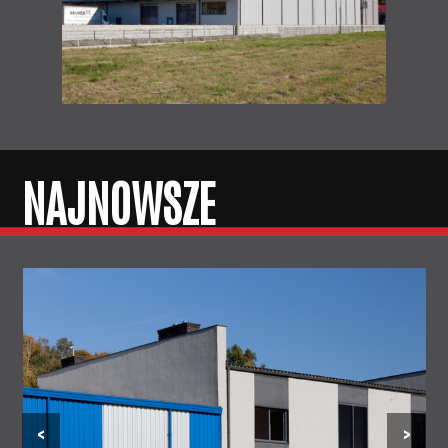
NAJNOWSZE
‹
›