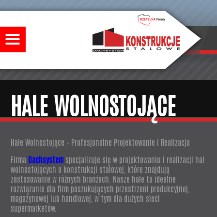
HALE WOLNOSTOJĄCE
Hale Wolnostojące – Profesjonalne Projektowanie i Realizacja
Firma
Dachsystem
specjalizuje się w projektowaniu i realizacji hal
wolnostojących o konstrukcji stalowej, które znajdują
zastosowanie w różnych branżach. Nasze hale to idealne
rozwiązanie dla firm poszukujących przestrzeni produkcyjnej,
magazynowej lub handlowej, w tym dla dużych sieci
supermarketów.